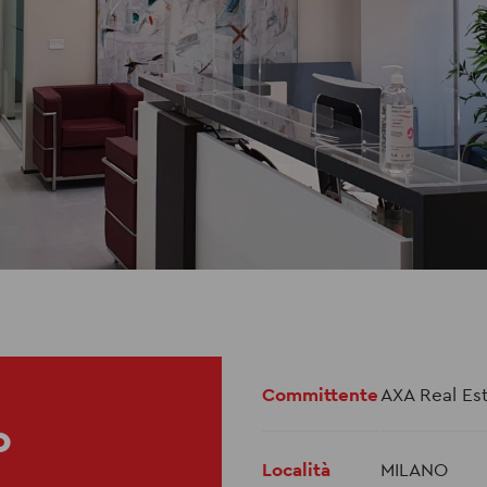
Committente
AXA Real Es
O
Località
MILANO