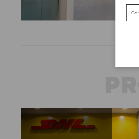
Ges
PR