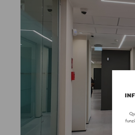
INF
Qu
funz