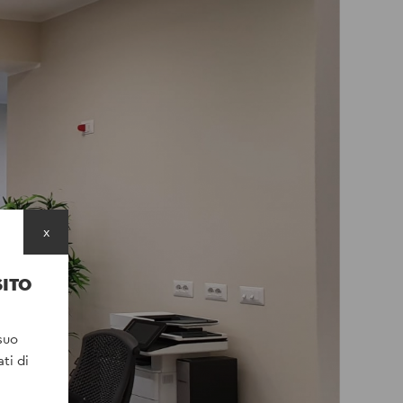
x
SITO
suo
ti di