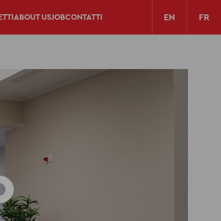
EN
FR
TTI
ABOUT US
JOB
CONTATTI
O