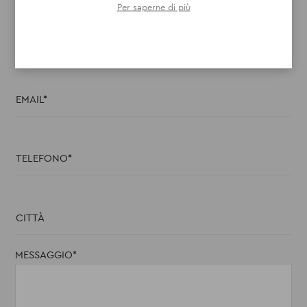
Per saperne di più
NOME E COGNOME
EMAIL
TELEFONO
CITTÀ
MESSAGGIO