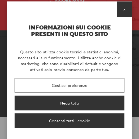
google maps
x
INFORMAZIONI SUI COOKIE
PRESENTI IN QUESTO SITO
SEDI ESTERO
Questo sito utilizza cookie tecnici e statistici anonimi,
necessari al suo funzionamento. Utilizza anche cookie di
marketing, che sono disabilitati di default e vengono
attivati solo previo consenso da parte tua.
PETAS FRANCIA
Gestisci preferenze
P.IVA FR47853034437
Nega tutti
Consenti tutti i cookie
CONTATTACI