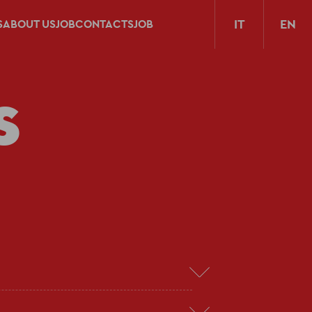
IT
EN
S
ABOUT US
JOB
CONTACTS
JOB
S