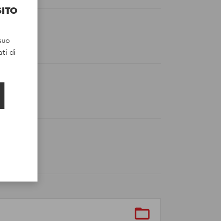
SITO
suo
ti di