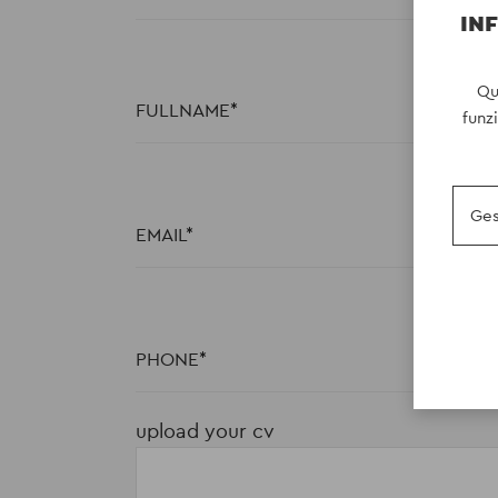
INF
Qu
FULLNAME
funz
Ges
EMAIL
PHONE
upload your cv